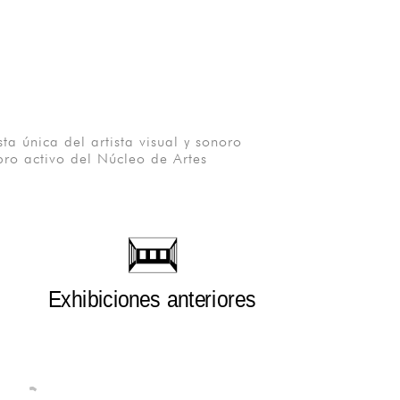
a única del artista visual y sonoro
bro activo del Núcleo de Artes